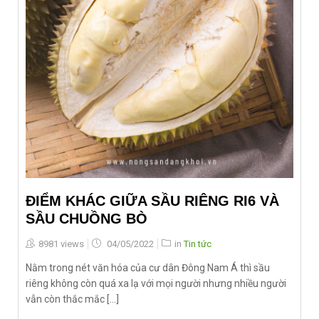
ĐIỂM KHÁC GIỮA SẦU RIÊNG RI6 VÀ
SẦU CHUỒNG BÒ
Posted
8981 views
04/05/2022
in
Tin tức
on
Nằm trong nét văn hóa của cư dân Đông Nam Á thì sầu
riêng không còn quá xa lạ với mọi người nhưng nhiều người
vẫn còn thắc mắc [...]