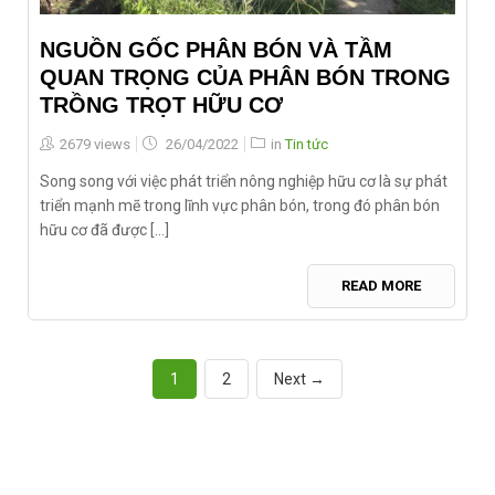
NGUỒN GỐC PHÂN BÓN VÀ TẦM
QUAN TRỌNG CỦA PHÂN BÓN TRONG
TRỒNG TRỌT HỮU CƠ
Posted
2679 views
26/04/2022
in
Tin tức
on
Song song với việc phát triển nông nghiệp hữu cơ là sự phát
triển mạnh mẽ trong lĩnh vực phân bón, trong đó phân bón
hữu cơ đã được [...]
READ MORE
1
2
Next →