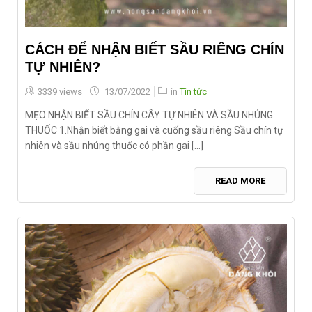
CÁCH ĐỂ NHẬN BIẾT SẦU RIÊNG CHÍN
TỰ NHIÊN?
Posted
3339 views
13/07/2022
in
Tin tức
on
MẸO NHẬN BIẾT SẦU CHÍN CÂY TỰ NHIÊN VÀ SẦU NHÚNG
THUỐC 1.Nhận biết bằng gai và cuống sầu riêng Sầu chín tự
nhiên và sầu nhúng thuốc có phần gai [...]
READ MORE