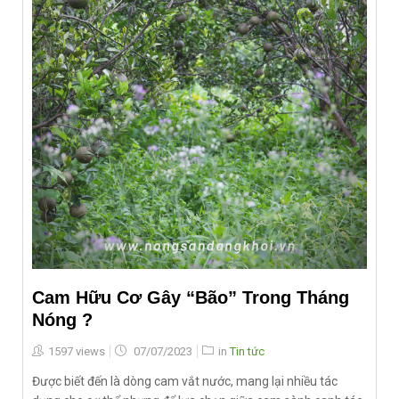
Cam Hữu Cơ Gây “Bão” Trong Tháng
Nóng ?
Posted
1597 views
07/07/2023
in
Tin tức
on
Được biết đến là dòng cam vắt nước, mang lại nhiều tác