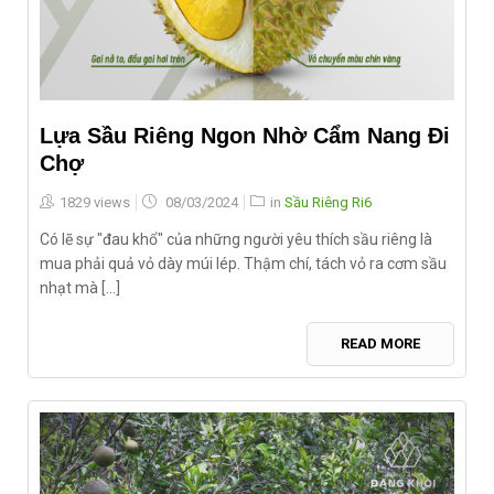
Lựa Sầu Riêng Ngon Nhờ Cẩm Nang Đi
Chợ
Posted
1829 views
08/03/2024
in
Sầu Riêng Ri6
on
Có lẽ sự "đau khổ" của những người yêu thích sầu riêng là
mua phải quả vỏ dày múi lép. Thậm chí, tách vỏ ra cơm sầu
nhạt mà [...]
READ MORE