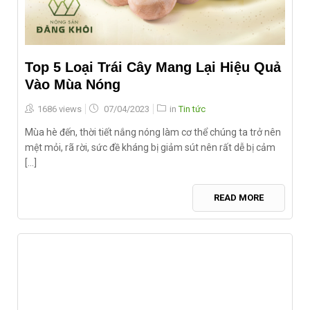
Top 5 Loại Trái Cây Mang Lại Hiệu Quả
Vào Mùa Nóng
Posted
1686 views
07/04/2023
in
Tin tức
on
Mùa hè đến, thời tiết nắng nóng làm cơ thể chúng ta trở nên
mệt mỏi, rã rời, sức đề kháng bị giảm sút nên rất dễ bị cảm
[...]
READ MORE