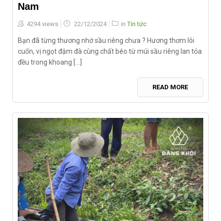
Nam
Posted
4294 views
22/12/2024
in
Tin tức
on
Bạn đã từng thương nhớ sầu riêng chưa ? Hương thơm lôi
cuốn, vị ngọt đậm đà cùng chất béo từ múi sầu riêng lan tỏa
đều trong khoang [...]
READ MORE