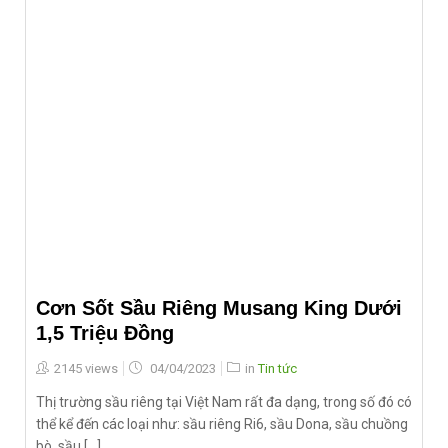
Cơn Sốt Sầu Riêng Musang King Dưới
1,5 Triệu Đồng
Posted
2145 views
04/04/2023
in
Tin tức
on
Thị trường sầu riêng tại Việt Nam rất đa dạng, trong số đó có
thể kể đến các loại như: sầu riêng Ri6, sầu Dona, sầu chuồng
bò, sầu [...]