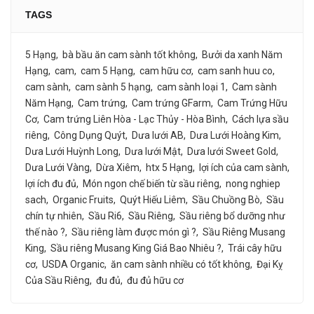
TAGS
5 Hạng
bà bầu ăn cam sành tốt không
Bưởi da xanh Năm
Hạng
cam
cam 5 Hạng
cam hữu cơ
cam sanh huu co
cam sành
cam sành 5 hạng
cam sành loại 1
Cam sành
Năm Hạng
Cam trứng
Cam trứng GFarm
Cam Trứng Hữu
Cơ
Cam trứng Liên Hòa - Lạc Thủy - Hòa Bình
Cách lựa sầu
riêng
Công Dụng Quýt
Dưa lưới AB
Dưa Lưới Hoàng Kim
Dưa Lưới Huỳnh Long
Dưa lưới Mật
Dưa lưới Sweet Gold
Dưa Lưới Vàng
Dừa Xiêm
htx 5 Hạng
lợi ích của cam sành
lợi ích đu đủ
Món ngon chế biến từ sầu riêng
nong nghiep
sach
Organic Fruits
Quýt Hiếu Liêm
Sầu Chuồng Bò
Sầu
chín tự nhiên
Sầu Ri6
Sầu Riêng
Sầu riêng bổ dưỡng như
thế nào ?
Sầu riêng làm được món gì ?
Sầu Riêng Musang
King
Sầu riêng Musang King Giá Bao Nhiêu ?
Trái cây hữu
cơ
USDA Organic
ăn cam sành nhiều có tốt không
Đại Kỵ
Của Sầu Riêng
đu đủ
đu đủ hữu cơ