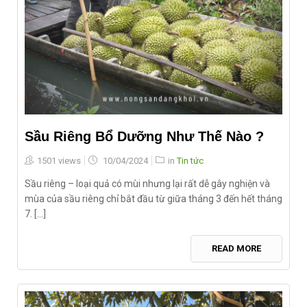
Sầu Riêng Bổ Dưỡng Như Thế Nào ?
Posted
1501 views
10/04/2024
in
Tin tức
on
Sầu riêng – loại quả có mùi nhưng lại rất dễ gây nghiện và
mùa của sầu riêng chỉ bắt đầu từ giữa tháng 3 đến hết tháng
7. [...]
READ MORE