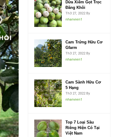
Dừa Xiêm Gọt Trọc
Đăng Khôi
Th3 27, 2022
By
nhanvien1
Cam Trứng Hữu Cơ
Gfarm
Th3 27, 2022
By
nhanvien1
Cam Sành Hữu Cơ
5 Hạng
Th3 27, 2022
By
nhanvien1
Top 7 Loại Sầu
Riêng Hiện Có Tại
Việt Nam