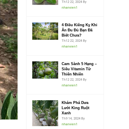
Th12 22, 2024
By
nhanvien1
4 Điều Kiêng Kỵ Khi
Ăn Đu Đủ Bạn Đã
Biết Chưa?
Th12 22, 2024
By
nhanvien1
Cam Sành 5 Hạng –
Siêu Vitamin Từ
Thiên Nhiên
Th12 22, 2024
By
nhanvien1
Khám Phá Dưa
Lưới King Ruột
Xanh
Th9 14, 2024
By
nhanvien1