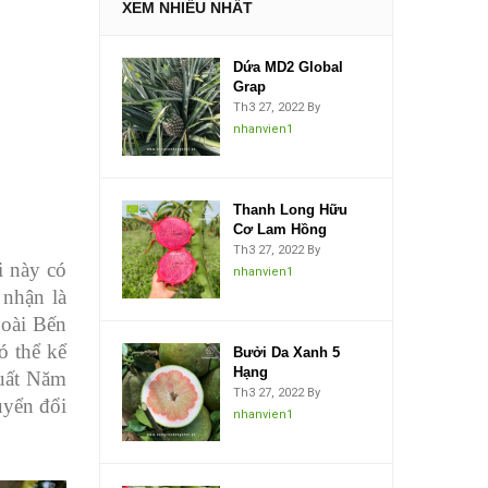
XEM NHIỀU NHẤT
Dứa MD2 Global
Grap
Th3 27, 2022
By
nhanvien1
Thanh Long Hữu
Cơ Lam Hồng
Th3 27, 2022
By
i này có
nhanvien1
 nhận là
goài Bến
ó thể kể
Bưởi Da Xanh 5
Hạng
uất Năm
Th3 27, 2022
By
uyển đổi
nhanvien1