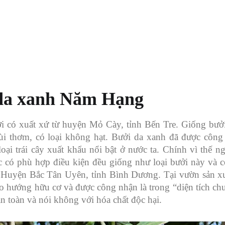
 da xanh Năm Hạng
ởi có xuất xứ từ huyện Mỏ Cày, tỉnh Bến Tre. Giống bưở
ùi thơm, có loại không hạt. Bưởi da xanh đã được công
ại trái cây xuất khẩu nổi bật ở nước ta. Chính vì thế n
c có phù hợp điều kiện đều giống như loại bưởi này và c
Huyện Bắc Tân Uyên, tỉnh Bình Dương. Tại vườn sản x
eo hướng hữu cơ và được công nhận là trong “diện tích ch
 toàn và nói không với hóa chất độc hại.