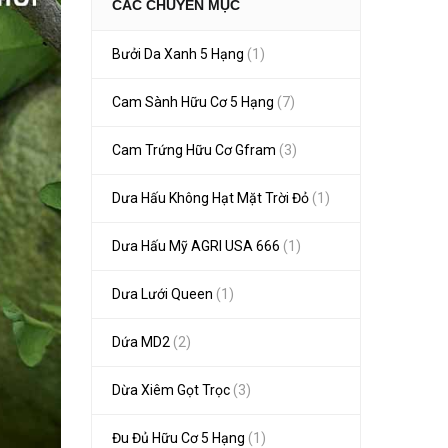
CÁC CHUYÊN MỤC
Bưởi Da Xanh 5 Hạng
(1)
Cam Sành Hữu Cơ 5 Hạng
(7)
Cam Trứng Hữu Cơ Gfram
(3)
Dưa Hấu Không Hạt Mặt Trời Đỏ
(1)
Dưa Hấu Mỹ AGRI USA 666
(1)
Dưa Lưới Queen
(1)
Dứa MD2
(2)
Dừa Xiêm Gọt Trọc
(3)
Đu Đủ Hữu Cơ 5 Hạng
(1)