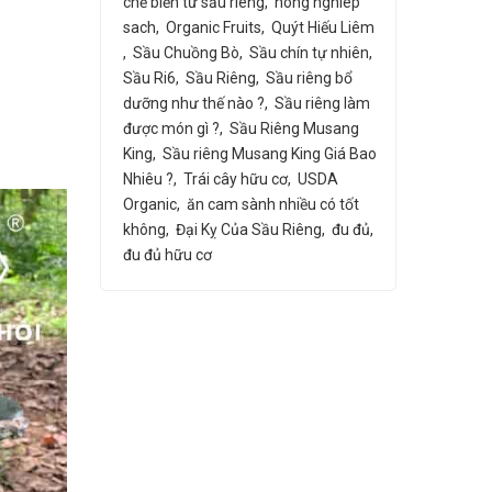
chế biến từ sầu riêng
nong nghiep
sach
Organic Fruits
Quýt Hiếu Liêm
Sầu Chuồng Bò
Sầu chín tự nhiên
Sầu Ri6
Sầu Riêng
Sầu riêng bổ
dưỡng như thế nào ?
Sầu riêng làm
được món gì ?
Sầu Riêng Musang
King
Sầu riêng Musang King Giá Bao
Nhiêu ?
Trái cây hữu cơ
USDA
Organic
ăn cam sành nhiều có tốt
không
Đại Kỵ Của Sầu Riêng
đu đủ
đu đủ hữu cơ