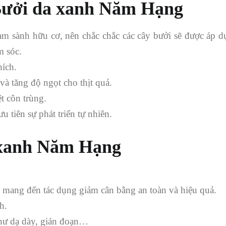
 Bưởi da xanh Năm Hạng
am sành hữu cơ, nên chắc chắc các cây bưởi sẽ được áp 
m sóc.
hích.
à tăng độ ngọt cho thịt quả.
t côn trùng.
 tiên sự phát triển tự nhiên.
a xanh Năm Hạng
a mang đến tác dụng giảm cân bằng an toàn và hiệu quả.
h.
thư dạ dày, gián đoạn…