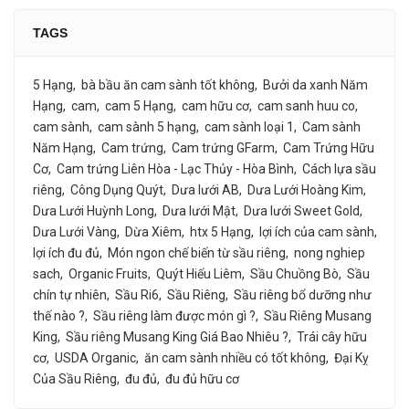
TAGS
5 Hạng
bà bầu ăn cam sành tốt không
Bưởi da xanh Năm
Hạng
cam
cam 5 Hạng
cam hữu cơ
cam sanh huu co
cam sành
cam sành 5 hạng
cam sành loại 1
Cam sành
Năm Hạng
Cam trứng
Cam trứng GFarm
Cam Trứng Hữu
Cơ
Cam trứng Liên Hòa - Lạc Thủy - Hòa Bình
Cách lựa sầu
riêng
Công Dụng Quýt
Dưa lưới AB
Dưa Lưới Hoàng Kim
Dưa Lưới Huỳnh Long
Dưa lưới Mật
Dưa lưới Sweet Gold
Dưa Lưới Vàng
Dừa Xiêm
htx 5 Hạng
lợi ích của cam sành
lợi ích đu đủ
Món ngon chế biến từ sầu riêng
nong nghiep
sach
Organic Fruits
Quýt Hiếu Liêm
Sầu Chuồng Bò
Sầu
chín tự nhiên
Sầu Ri6
Sầu Riêng
Sầu riêng bổ dưỡng như
thế nào ?
Sầu riêng làm được món gì ?
Sầu Riêng Musang
King
Sầu riêng Musang King Giá Bao Nhiêu ?
Trái cây hữu
cơ
USDA Organic
ăn cam sành nhiều có tốt không
Đại Kỵ
Của Sầu Riêng
đu đủ
đu đủ hữu cơ