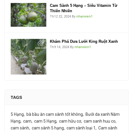
Cam Sành 5 Hạng – Siêu Vitamin Từ
Thiên Nhiên
Th12 22, 2024
By
nhanvien1
Khám Phá Dưa Lưới King Ruột Xanh
Th9 14, 2024
By
nhanvien1
TAGS
5 Hạng
bà bầu ăn cam sành tốt không
Bưởi da xanh Năm
Hạng
cam
cam 5 Hạng
cam hữu cơ
cam sanh huu co
cam sành
cam sành 5 hạng
cam sành loại 1
Cam sành