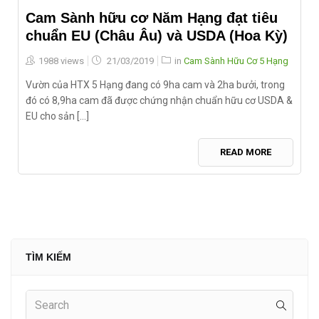
Cam Sành hữu cơ Năm Hạng đạt tiêu
chuẩn EU (Châu Âu) và USDA (Hoa Kỳ)
Posted
1988 views
21/03/2019
in
Cam Sành Hữu Cơ 5 Hạng
on
Vườn của HTX 5 Hạng đang có 9ha cam và 2ha bưởi, trong
đó có 8,9ha cam đã được chứng nhận chuẩn hữu cơ USDA &
EU cho sản [...]
READ MORE
TÌM KIẾM