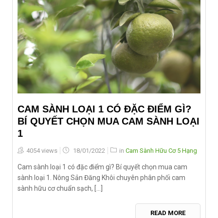
CAM SÀNH LOẠI 1 CÓ ĐẶC ĐIỂM GÌ?
BÍ QUYẾT CHỌN MUA CAM SÀNH LOẠI
1
Posted
4054 views
18/01/2022
in
Cam Sành Hữu Cơ 5 Hạng
on
Cam sành loại 1 có đặc điểm gì? Bí quyết chọn mua cam
sành loại 1. Nông Sản Đăng Khôi chuyên phân phối cam
sành hữu cơ chuẩn sạch, [...]
READ MORE