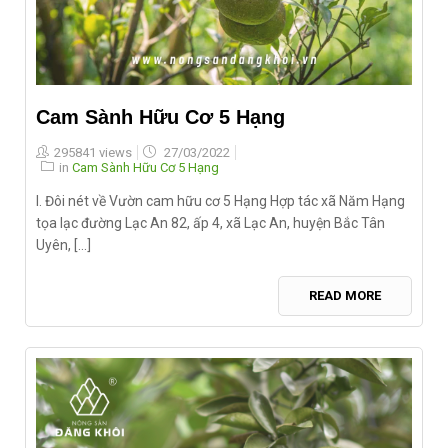
Cam Sành Hữu Cơ 5 Hạng
Posted
295841 views
27/03/2022
on
in
Cam Sành Hữu Cơ 5 Hạng
I. Đôi nét về Vườn cam hữu cơ 5 Hạng Hợp tác xã Năm Hạng
tọa lạc đường Lạc An 82, ấp 4, xã Lạc An, huyện Bắc Tân
Uyên, [...]
READ MORE