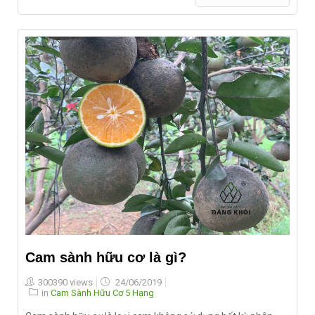
Cam sành hữu cơ là gì?
Posted
300390 views
24/06/2019
on
in
Cam Sành Hữu Cơ 5 Hạng