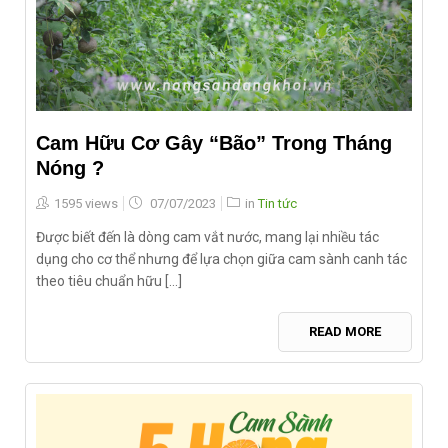
Cam Hữu Cơ Gây “Bão” Trong Tháng
Nóng ?
Posted
1595 views
07/07/2023
in
Tin tức
on
Được biết đến là dòng cam vắt nước, mang lại nhiều tác
dụng cho cơ thể nhưng để lựa chọn giữa cam sành canh tác
theo tiêu chuẩn hữu [...]
READ MORE