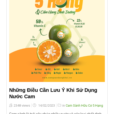
Những Điều Cần Lưu Ý Khi Sử Dụng
Nước Cam
Posted
2348 views
14/02/2023
in
Cam Sành Hữu Cơ 5 Hạng
on
Cam sành là trái cây chứa nhiều nước và các loại chất dinh