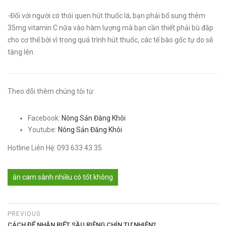
-Đối với người có thói quen hút thuốc lá, bạn phải bổ sung thêm
35mg vitamin C nữa vào hàm lượng mà bạn cần thiết phải bù đắp
cho cơ thể bởi vì trong quá trình hút thuốc, các tế bào gốc tự do sẽ
tăng lên.
Theo dõi thêm chúng tôi từ:
Facebook:
Nông Sản Đăng Khôi
Youtube:
Nông Sản Đăng Khôi
Hotline Liên Hệ: 093 633 43 35
ăn cam sành nhiều có tốt không
PREVIOUS
CÁCH ĐỂ NHẬN BIẾT SẦU RIÊNG CHÍN TỰ NHIÊN?