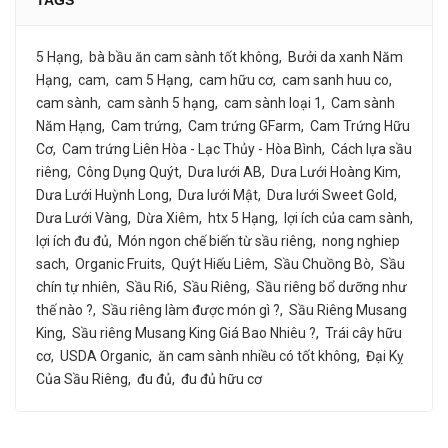
TAGS
5 Hạng
bà bầu ăn cam sành tốt không
Bưởi da xanh Năm
Hạng
cam
cam 5 Hạng
cam hữu cơ
cam sanh huu co
cam sành
cam sành 5 hạng
cam sành loại 1
Cam sành
Năm Hạng
Cam trứng
Cam trứng GFarm
Cam Trứng Hữu
Cơ
Cam trứng Liên Hòa - Lạc Thủy - Hòa Bình
Cách lựa sầu
riêng
Công Dụng Quýt
Dưa lưới AB
Dưa Lưới Hoàng Kim
Dưa Lưới Huỳnh Long
Dưa lưới Mật
Dưa lưới Sweet Gold
Dưa Lưới Vàng
Dừa Xiêm
htx 5 Hạng
lợi ích của cam sành
lợi ích đu đủ
Món ngon chế biến từ sầu riêng
nong nghiep
sach
Organic Fruits
Quýt Hiếu Liêm
Sầu Chuồng Bò
Sầu
chín tự nhiên
Sầu Ri6
Sầu Riêng
Sầu riêng bổ dưỡng như
thế nào ?
Sầu riêng làm được món gì ?
Sầu Riêng Musang
King
Sầu riêng Musang King Giá Bao Nhiêu ?
Trái cây hữu
cơ
USDA Organic
ăn cam sành nhiều có tốt không
Đại Kỵ
Của Sầu Riêng
đu đủ
đu đủ hữu cơ