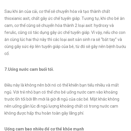
Sau khi ăn của cải, cơ thể sẽ chuyển hóa và tạo thành chất
thioxianic axit, chất gây ức chế tuyến giáp. Tương tự, khi cho bé ăn
cam, cơ thể cũng sẽ chuyển hóa thành 2 loại axit: hydroxy và
ferulic, cũng có tác dụng gây ức chế tuyến giáp. Vì vậy, nếu cho con
ăn cùng lúc hai thứ này thì các loại axit sản sinh ra sẽ “bắt tay” và
cùng gây sức ép lên tuyến giáp của bé, từ đó sẽ gây nên bệnh bướu
cổ.
7.Uống nước cam buổi tối.
Điều này là không nên bởi nó có thể khiến bạn tiểu nhiều và mất
ngủ. Với trẻ nhỏ bạn có thể cho bé uống nước cam vào khoảng
trước 6h tối bởi 8h mới là giờ đi ngủ của các bé. Mặt khác không
nên uống gần lúc đi ngủ lượng khoáng chất có trong nước cam
không được hấp thu hoàn toàn gây lãng phí.
Uống cam bao nhiêu để cơ thể khỏe mạnh