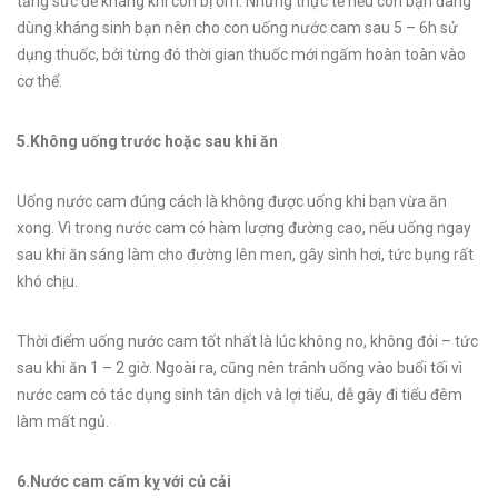
tăng sức đề kháng khi con bị ốm. Nhưng thực tế nếu con bạn đang
dùng kháng sinh bạn nên cho con uống nước cam sau 5 – 6h sử
dụng thuốc, bởi từng đó thời gian thuốc mới ngấm hoàn toàn vào
cơ thể.
5.Không uống trước hoặc sau khi ăn
Uống nước cam đúng cách là không được uống khi bạn vừa ăn
xong. Vì trong nước cam có hàm lượng đường cao, nếu uống ngay
sau khi ăn sáng làm cho đường lên men, gây sình hơi, tức bụng rất
khó chịu.
Thời điểm uống nước cam tốt nhất là lúc không no, không đói – tức
sau khi ăn 1 – 2 giờ. Ngoài ra, cũng nên tránh uống vào buổi tối vì
nước cam có tác dụng sinh tân dịch và lợi tiểu, dễ gây đi tiểu đêm
làm mất ngủ.
6.Nước cam cấm kỵ với củ cải