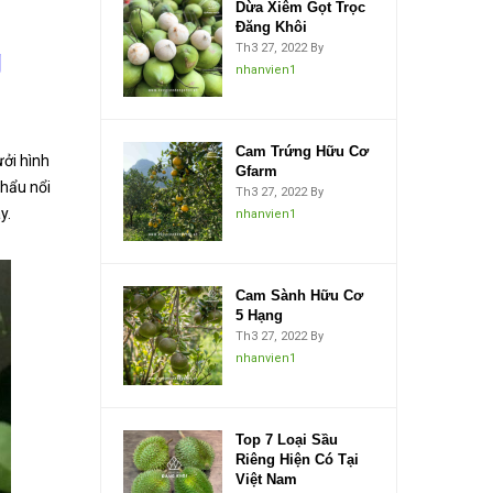
Dừa Xiêm Gọt Trọc
Đăng Khôi
Th3 27, 2022
By
g
nhanvien1
Cam Trứng Hữu Cơ
ưởi hình
Gfarm
khẩu nổi
Th3 27, 2022
By
y.
nhanvien1
Cam Sành Hữu Cơ
5 Hạng
Th3 27, 2022
By
nhanvien1
Top 7 Loại Sầu
Riêng Hiện Có Tại
Việt Nam