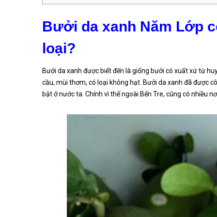
Bưởi da xanh Năm Lớp có
loại?
Bưởi da xanh được biết đến là giống bưởi có xuất xứ từ hu
cầu, mùi thơm, có loại không hạt.
Bưởi da xanh đã được côn
bật ở nước ta.
Chính vì thế ngoài Bến Tre, cũng có nhiều n