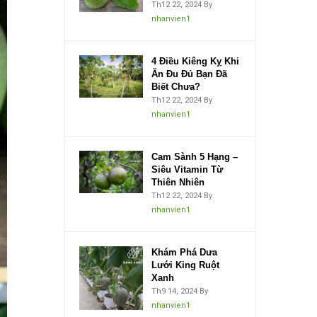
Th12 22, 2024
By
nhanvien1
4 Điều Kiêng Kỵ Khi
Ăn Đu Đủ Bạn Đã
Biết Chưa?
Th12 22, 2024
By
nhanvien1
Cam Sành 5 Hạng –
Siêu Vitamin Từ
Thiên Nhiên
Th12 22, 2024
By
nhanvien1
Khám Phá Dưa
Lưới King Ruột
Xanh
Th9 14, 2024
By
nhanvien1