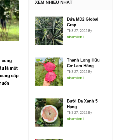
XEM NHIỀU NHẤT
Dứa MD2 Global
Grap
Th3 27, 2022
By
nhanvien1
Thanh Long Hữu
n cung
Cơ Lam Hồng
âu là một
Th3 27, 2022
By
 cung cấp
nhanvien1
 muốn
Bưởi Da Xanh 5
Hạng
Th3 27, 2022
By
nhanvien1