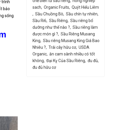
chế biến từ sầu riêng
nong nghiep
 trình
sach
Organic Fruits
Quýt Hiếu Liêm
ất bảo
Sầu Chuồng Bò
Sầu chín tự nhiên
ng sống.
Sầu Ri6
Sầu Riêng
Sầu riêng bổ
dưỡng như thế nào ?
Sầu riêng làm
ăm
được món gì ?
Sầu Riêng Musang
King
Sầu riêng Musang King Giá Bao
Nhiêu ?
Trái cây hữu cơ
USDA
Organic
ăn cam sành nhiều có tốt
không
Đại Kỵ Của Sầu Riêng
đu đủ
đu đủ hữu cơ