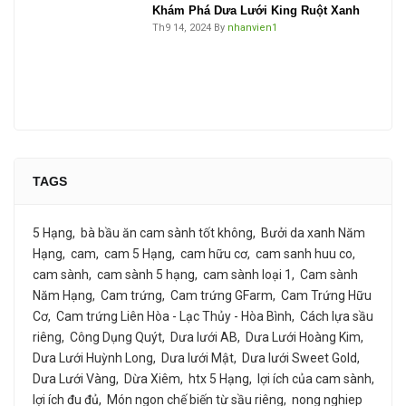
Khám Phá Dưa Lưới King Ruột Xanh
Th9 14, 2024
By
nhanvien1
TAGS
5 Hạng
bà bầu ăn cam sành tốt không
Bưởi da xanh Năm
Hạng
cam
cam 5 Hạng
cam hữu cơ
cam sanh huu co
cam sành
cam sành 5 hạng
cam sành loại 1
Cam sành
Năm Hạng
Cam trứng
Cam trứng GFarm
Cam Trứng Hữu
Cơ
Cam trứng Liên Hòa - Lạc Thủy - Hòa Bình
Cách lựa sầu
riêng
Công Dụng Quýt
Dưa lưới AB
Dưa Lưới Hoàng Kim
Dưa Lưới Huỳnh Long
Dưa lưới Mật
Dưa lưới Sweet Gold
Dưa Lưới Vàng
Dừa Xiêm
htx 5 Hạng
lợi ích của cam sành
lợi ích đu đủ
Món ngon chế biến từ sầu riêng
nong nghiep