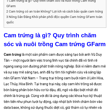
1
Cam trứng là gì? Quy trình chăm sóc và nuôi trồng Cam trứng
GFarm
2
Cam trứng có an toàn không? Lợi ích và cách bảo quản cam trứng
3
Nông Sản Đăng Khôi phân phối độc quyền Cam trứng GFarm toàn
quốc
Cam trứng là gì? Quy trình chăm
sóc và nuôi trồng Cam trứng GFarm
Cam trứng
là một sản phẩm cam được sáng tạo bởi anh Vũ Duy
Tân – một người làm việc trong lĩnh vực tài chính đã vô tình rẽ
ngang sang con đường phát triển nông nghiệp. Bởi vì niềm đam mê
và sự say mê sáng tạo, anh đã tự tìm tòi nghiên cứu và sáng lập
nên GFarm Việt Nam – Trang trại trồng cam bưởi nằm ở Liên Hòa,
Lạc Thủy, Hòa Bình. Tại trang trại này, cây cam khi trồng sẽ được
bón bằng phân bón hữu cơ từ đậu, đỗ, ngô và đặc biệt nhất đó
chính là trứng gà. Cùng với đó là ứng dụng các khoa học kỹ thuật
tiên tiến như phun tưới tự động, cập nhật lịch trình chăm bón vào
data base, không sử dụng thuốc diệt cỏ, giữ thảm cỏ tự nhiên và