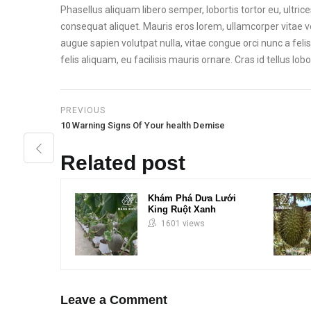
Phasellus aliquam libero semper, lobortis tortor eu, ultri
consequat aliquet. Mauris eros lorem, ullamcorper vitae ve
augue sapien volutpat nulla, vitae congue orci nunc a felis. 
felis aliquam, eu facilisis mauris ornare. Cras id tellus lo
PREVIOUS
10 Warning Signs Of Your health Demise
Related post
Khám Phá Dưa Lưới
King Ruột Xanh
1601 views
Leave a Comment