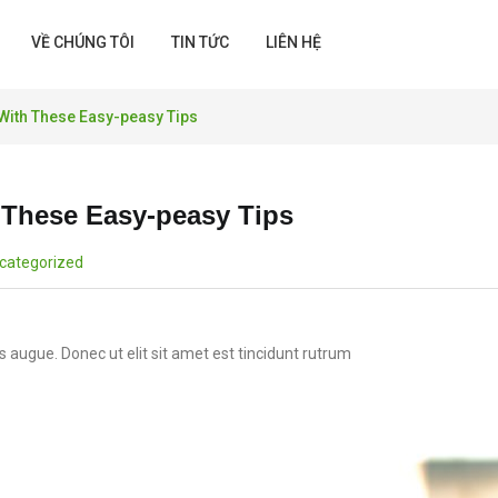
VỀ CHÚNG TÔI
TIN TỨC
LIÊN HỆ
 With These Easy-peasy Tips
 These Easy-peasy Tips
categorized
es augue. Donec ut elit sit amet est tincidunt rutrum