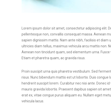
Lorem ipsum dolor sit amet, consectetur adipiscing elit. D
pellentesque non, convallis consequat massa. Aenean mal
sapien dignissim mattis. Nam ante nibh, facilisis et diam ut
ultricies diam tellus, maximus vehicula arcu mattis non. N
Aenean non tincidunt quam, sed elementum urna. Fusce vel
Etiam et pharetra quam, ac gravida risus.
Proin suscipit urna quis pharetra vestibulum. Sed fermentu
risus. Nunc bibendum mattis est ut lobortis. Duis congue la
hendrerit suscipit lorem. Curabitur nec nisi ante. Donec id 
mauris gravida lobortis. Praesent dapibus sapien sit amet
erat ex, vitae congue purus aliquam eu. Nullam eget metus c
vehicula lacus.