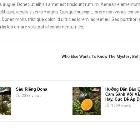
ces augue. Donec ut elit sit amet est tincidunt rutrum. Aenean elementum 
lit quis, iaculis viverra magna. Quisque suscipit, lorem non varius conse
Donec mollis tristique dolor, id ultricies lorem laoreet eu. Sed porttitor 
bortis leo ornare volutpat id condimentum ex.
Who Else Wants To Know The Mystery Behi
Sầu Riêng Dona
Hướng Dẫn Bảo 
Cam Sành Với Và
2333 views
Hay, Cực Dễ Áp 
1909 views