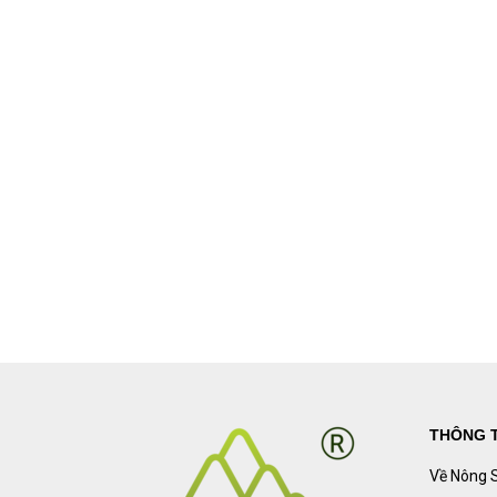
THÔNG T
Về Nông 