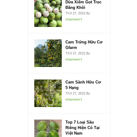
Dừa Xiêm Gọt Trọc
Đăng Khôi
Th3 27, 2022
By
nhanvien1
Cam Trứng Hữu Cơ
Gfarm
Th3 27, 2022
By
nhanvien1
Cam Sành Hữu Cơ
5 Hạng
Th3 27, 2022
By
nhanvien1
Top 7 Loại Sầu
Riêng Hiện Có Tại
Việt Nam