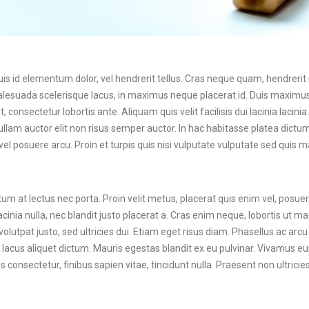
uis id elementum dolor, vel hendrerit tellus. Cras neque quam, hendrerit 
esuada scelerisque lacus, in maximus neque placerat id. Duis maximus 
, consectetur lobortis ante. Aliquam quis velit facilisis dui lacinia lacini
ullam auctor elit non risus semper auctor. In hac habitasse platea dictum
 posuere arcu. Proin et turpis quis nisi vulputate vulputate sed quis 
m at lectus nec porta. Proin velit metus, placerat quis enim vel, posuer
cinia nulla, nec blandit justo placerat a. Cras enim neque, lobortis ut m
volutpat justo, sed ultricies dui. Etiam eget risus diam. Phasellus ac arcu
 lacus aliquet dictum. Mauris egestas blandit ex eu pulvinar. Vivamus 
onsectetur, finibus sapien vitae, tincidunt nulla. Praesent non ultricies