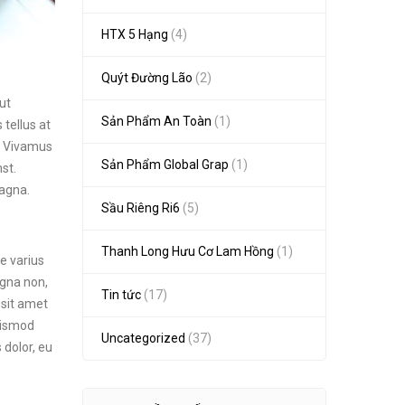
HTX 5 Hạng
(4)
Quýt Đường Lão
(2)
ut
Sản Phẩm An Toàn
(1)
tellus at
a. Vivamus
Sản Phẩm Global Grap
(1)
st.
magna.
Sầu Riêng Ri6
(5)
Thanh Long Hưu Cơ Lam Hồng
(1)
e varius
agna non,
Tin tức
(17)
 sit amet
euismod
Uncategorized
(37)
 dolor, eu