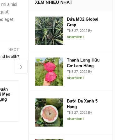
XEM NHIỀU NHẤT
mi a nisi
quat,
leo eget
Dứa MD2 Global
Grap
Th3 27, 2022
By
nhanvien1
NEXT
nd health?
Thanh Long Hữu
Cơ Lam Hồng
Th3 27, 2022
By
nhanvien1
Quản
SẦU RIÊNG CHUỒNG
i Mẹo
BÒ – TRÁI CÂY ĐẶC
Dụng
SẢN “NỨC TIẾNG” CỦA
Bưởi Da Xanh 5
VIỆT NAM
Hạng
2484 views
Th3 27, 2022
By
nhanvien1