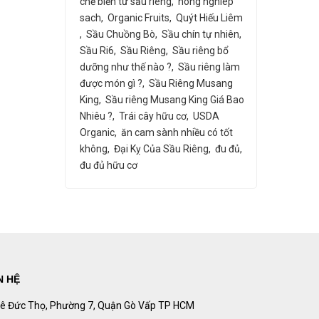
chế biến từ sầu riêng
nong nghiep
sach
Organic Fruits
Quýt Hiếu Liêm
Sầu Chuồng Bò
Sầu chín tự nhiên
Sầu Ri6
Sầu Riêng
Sầu riêng bổ
dưỡng như thế nào ?
Sầu riêng làm
được món gì ?
Sầu Riêng Musang
King
Sầu riêng Musang King Giá Bao
Nhiêu ?
Trái cây hữu cơ
USDA
Organic
ăn cam sành nhiều có tốt
không
Đại Kỵ Của Sầu Riêng
đu đủ
đu đủ hữu cơ
N HỆ
 Lê Đức Thọ, Phường 7, Quận Gò Vấp TP HCM