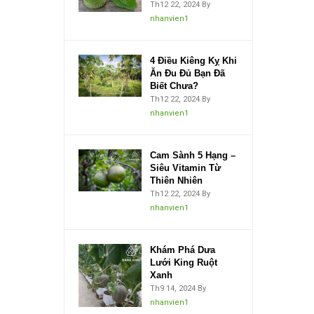
Th12 22, 2024
By
nhanvien1
4 Điều Kiêng Kỵ Khi
Ăn Đu Đủ Bạn Đã
Biết Chưa?
Th12 22, 2024
By
nhanvien1
Cam Sành 5 Hạng –
Siêu Vitamin Từ
Thiên Nhiên
Th12 22, 2024
By
nhanvien1
Khám Phá Dưa
Lưới King Ruột
Xanh
Th9 14, 2024
By
nhanvien1