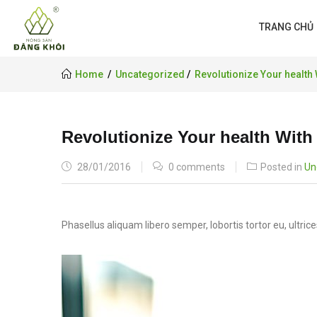
TRANG CHỦ
Home
Uncategorized
Revolutionize Your health
Revolutionize Your health With
POSTED
28/01/2016
0 comments
Posted in
Un
ON
Phasellus aliquam libero semper, lobortis tortor eu, ultric