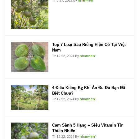
Th3 27, 2022
By
nhanvien1
Top 7 Loại Sầu Riêng Hiện Có Tại Việt
Nam
Th12 22, 2024
By
nhanvien1
4 Điều Kiêng Kỵ Khi Ăn Đu Đủ Bạn Đã
Biết Chưa?
Th12 22, 2024
By
nhanvien1
Cam Sành 5 Hạng – Siêu Vitamin Từ
Thiên Nhiên
Th12 22, 2024
By
nhanvien1