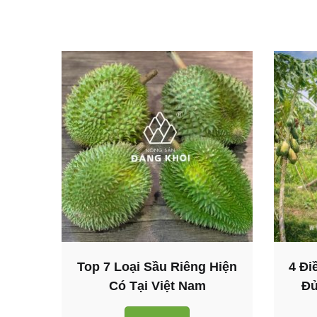
Your Description Here
Your Description Here
Your Description Here
Your Description Here
Your Description Here
Top 7 Loại Sầu Riêng Hiện
4 Đi
Có Tại Việt Nam
Đủ