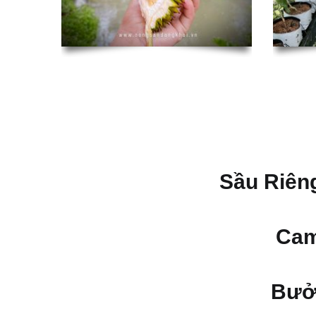
Sầu Riên
Ca
Bưở