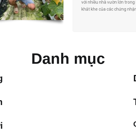
với nhiều nhà vườn lớn tron
khắt khe của các chứng nhậ
Danh mục
g
m
i