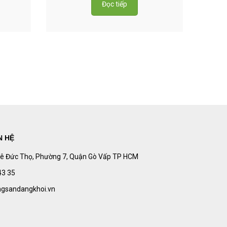
Đọc tiếp
N HỆ
 Lê Đức Thọ, Phường 7, Quận Gò Vấp TP HCM
43 35
ngsandangkhoi.vn